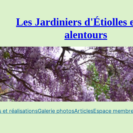
Les Jardiniers d'Étiolles 
alentours
s et réalisations
Galerie photos
Articles
Espace membr