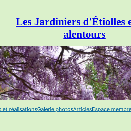
Les Jardiniers d'Étiolles 
alentours
s et réalisations
Galerie photos
Articles
Espace membr