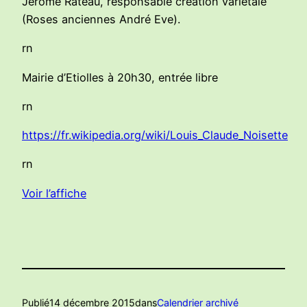
Jérôme Rateau, responsable création variétale
(Roses anciennes André Eve).
rn
Mairie d’Etiolles à 20h30, entrée libre
rn
https://fr.wikipedia.org/wiki/Louis_Claude_Noisette
rn
Voir l’affiche
Publié
14 décembre 2015
dans
Calendrier archivé