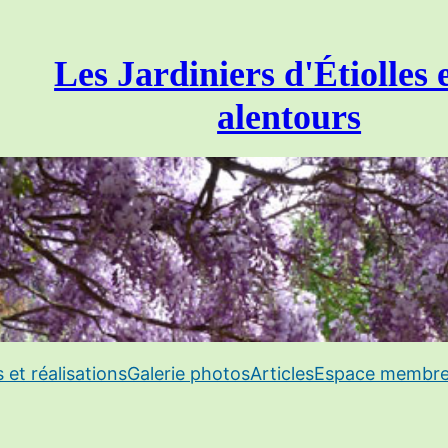
Les Jardiniers d'Étiolles 
alentours
s et réalisations
Galerie photos
Articles
Espace membr